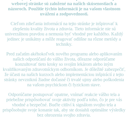
webovej stránke sú založené na našich skúsenostiach a
názoroch. Použitie týchto informácií je na vašom vlastnom
uvážení a zodpovednosti.
Cieľom zdieľania informácií na tejto stránke je inšpirovať k
zlepšeniu kvality života a zdravia. Tieto informácie nie sú
univerzálnou pravdou a nemusia byť vhodné pre každého. Každý
jedinec je unikátny a môže reagovať odlišne na rôzne metódy a
techniky.
Pred začatím akéhokoľvek nového programu alebo aplikovaním
našich odporúčaní do vášho života, dôrazne odporúčame
konzultovať tieto kroky so svojím lekárom alebo iným
kvalifikovaným zdravotníckym odborníkom. Je dôležité zabezpečiť,
že účasti na našich kurzoch alebo implementáciou inšpirácií z tejto
stránky nevzniknú žiadne dočasné či trvalé ujmy alebo poškodenia
na vašom psychickom či fyzickom stave.
Odporúčame postupovať opatrne, vnímať reakcie vášho tela a
priebežne prispôsobovať svoje aktivity podľa toho, čo je pre vás
vhodné a bezpečné. Buďte citliví k signálom svojho tela a
prispôsobujte svoje konanie tak, aby ste dosiahli optimálne výsledky
bez ohrozenia svojho zdravia.