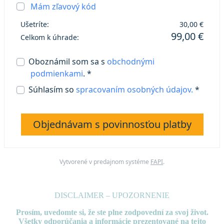
Mám zľavový kód
Ušetríte:
30,00 €
99,00 €
Celkom k úhrade:
Oboznámil som sa s
obchodnými
podmienkami
. *
Súhlasím so
spracovaním osobných údajov.
*
Objednávam s povinnosťou platby
Vytvorené v predajnom systéme
FAPI
.
DISCLAIMER – UPOZORNENIE
Prosím, uvedomte si, že ste plne zodpovední za svoj život.
Všetky odporúčania a informácie prezentované
na tejto