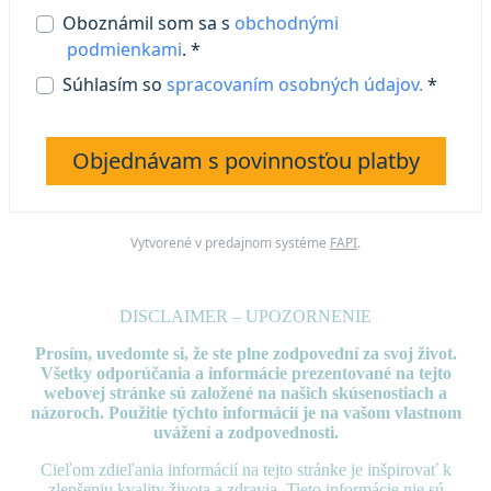
Oboznámil som sa s
obchodnými
podmienkami
. *
Súhlasím so
spracovaním osobných údajov.
*
Objednávam s povinnosťou platby
Vytvorené v predajnom systéme
FAPI
.
DISCLAIMER – UPOZORNENIE
Prosím, uvedomte si, že ste plne zodpovední za svoj život.
Všetky odporúčania a informácie prezentované
na tejto
webovej stránke sú založené na našich skúsenostiach a
názoroch. Použitie týchto informácií je na vašom vlastnom
uvážení a zodpovednosti.
Cieľom zdieľania informácií na tejto stránke je inšpirovať k
zlepšeniu kvality života a zdravia. Tieto informácie nie sú