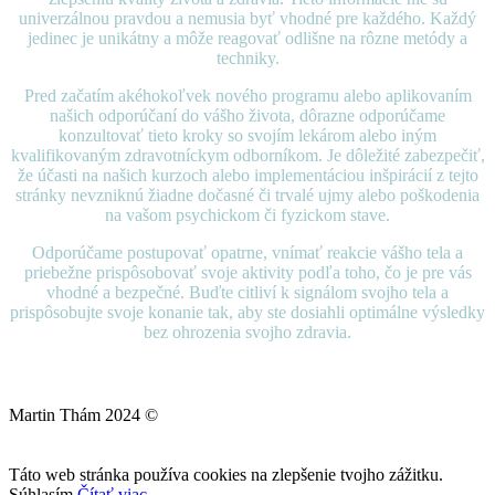
univerzálnou pravdou a nemusia byť vhodné pre každého. Každý
jedinec je unikátny a môže reagovať odlišne na rôzne metódy a
techniky.
Pred začatím akéhokoľvek nového programu alebo aplikovaním
našich odporúčaní do vášho života, dôrazne odporúčame
konzultovať tieto kroky so svojím lekárom alebo iným
kvalifikovaným zdravotníckym odborníkom. Je dôležité zabezpečiť,
že účasti na našich kurzoch alebo implementáciou inšpirácií z tejto
stránky nevzniknú žiadne dočasné či trvalé ujmy alebo poškodenia
na vašom psychickom či fyzickom stave.
Odporúčame postupovať opatrne, vnímať reakcie vášho tela a
priebežne prispôsobovať svoje aktivity podľa toho, čo je pre vás
vhodné a bezpečné. Buďte citliví k signálom svojho tela a
prispôsobujte svoje konanie tak, aby ste dosiahli optimálne výsledky
bez ohrozenia svojho zdravia.
Martin Thám 2024 ©
Táto web stránka používa cookies na zlepšenie tvojho zážitku.
Súhlasím
Čítať viac