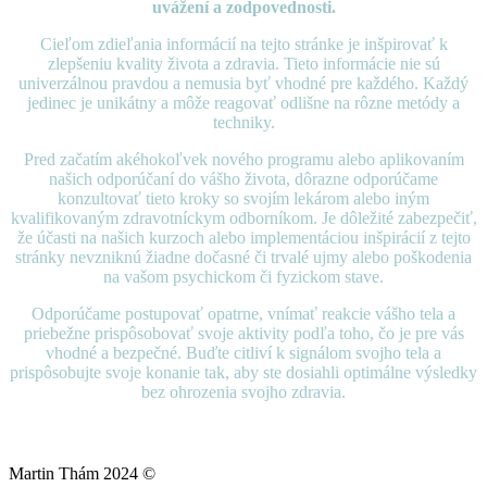
uvážení a zodpovednosti.
Cieľom zdieľania informácií na tejto stránke je inšpirovať k
zlepšeniu kvality života a zdravia. Tieto informácie nie sú
univerzálnou pravdou a nemusia byť vhodné pre každého. Každý
jedinec je unikátny a môže reagovať odlišne na rôzne metódy a
techniky.
Pred začatím akéhokoľvek nového programu alebo aplikovaním
našich odporúčaní do vášho života, dôrazne odporúčame
konzultovať tieto kroky so svojím lekárom alebo iným
kvalifikovaným zdravotníckym odborníkom. Je dôležité zabezpečiť,
že účasti na našich kurzoch alebo implementáciou inšpirácií z tejto
stránky nevzniknú žiadne dočasné či trvalé ujmy alebo poškodenia
na vašom psychickom či fyzickom stave.
Odporúčame postupovať opatrne, vnímať reakcie vášho tela a
priebežne prispôsobovať svoje aktivity podľa toho, čo je pre vás
vhodné a bezpečné. Buďte citliví k signálom svojho tela a
prispôsobujte svoje konanie tak, aby ste dosiahli optimálne výsledky
bez ohrozenia svojho zdravia.
Martin Thám 2024 ©