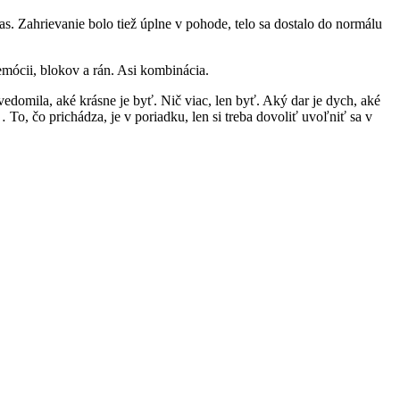
s. Zahrievanie bolo tiež úplne v pohode, telo sa dostalo do normálu
emócii, blokov a rán. Asi kombinácia.
domila, aké krásne je byť. Nič viac, len byť. Aký dar je dych, aké
t… To, čo prichádza, je v poriadku, len si treba dovoliť uvoľniť sa v