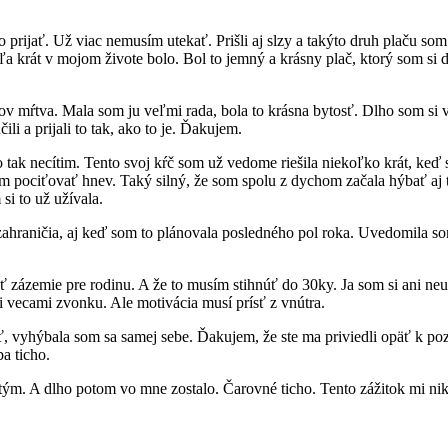
jať. Už viac nemusím utekať. Prišli aj slzy a takýto druh plaču som z
a krát v mojom živote bolo. Bol to jemný a krásny plač, ktorý som si do
v mŕtva. Mala som ju veľmi rada, bola to krásna bytosť. Dlho som si vyč
li a prijali to tak, ako to je. Ďakujem.
tak necítim. Tento svoj kŕč som už vedome riešila niekoľko krát, keď som
som pociťovať hnev. Taký silný, že som spolu z dychom začala hýbať aj
 si to už užívala.
ahraničia, aj keď som to plánovala posledného pol roka. Uvedomila som 
zázemie pre rodinu. A že to musím stihnúť do 30ky. Ja som si ani ne
i vecami zvonku. Ale motivácia musí prísť z vnútra.
ť, vyhýbala som sa samej sebe. Ďakujem, že ste ma priviedli opäť k po
ba ticho.
edtým. A dlho potom vo mne zostalo. Čarovné ticho. Tento zážitok mi n