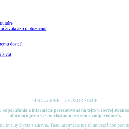
kultúre
ní života ako o otužovaní
 nemu dostať
 život
DISCLAIMER – UPOZORNENIE
tky odporúčania a informácie prezentované
na tejto webovej stránke
informácií je na vašom vlastnom uvážení a zodpovednosti.
eniu kvality života a zdravia. Tieto informácie nie sú univerzálnou pr