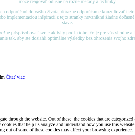
môže reagovať odlišne na rôzne metódy a techniky.
ch odporúčaní do vášho života, dôrazne odporúčame konzultovať tieto
lebo implementáciou inšpirácií z tejto stránky nevzniknú žiadne dočas
stave.
žne prispôsobovať svoje aktivity podľa toho, čo je pre vás vhodné a be
anie tak, aby ste dosiahli optimálne výsledky bez ohrozenia svojho zdra
sím
Čítať viac
e through the website. Out of these, the cookies that are categorized a
rty cookies that help us analyze and understand how you use this websit
ting out of some of these cookies may affect your browsing experience.