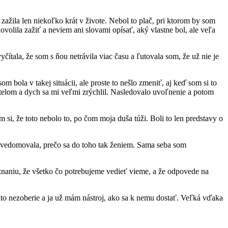
ažila len niekoľko krát v živote. Nebol to plač, pri ktorom by som
volila zažiť a neviem ani slovami opísať, aký vlastne bol, ale veľa
ítala, že som s ňou netrávila viac času a ľutovala som, že už nie je
 bola v takej situácii, ale proste to nešlo zmeniť, aj keď som si to
 telom a dych sa mi veľmi zrýchlil. Nasledovalo uvoľnenie a potom
si, že toto nebolo to, po čom moja duša túži. Boli to len predstavy o
uvedomovala, prečo sa do toho tak ženiem. Sama seba som
znaniu, že všetko čo potrebujeme vedieť vieme, a že odpovede na
ikto nezoberie a ja už mám nástroj, ako sa k nemu dostať. Veľká vďaka