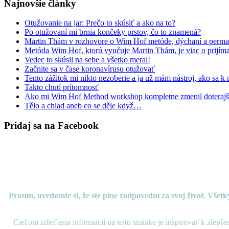
Najnovšie články
Otužovanie na jar: Prečo to skúsiť a ako na to?
Po otužovaní mi brnia končeky prstov, čo to znamená?
Martin Thám v rozhovore o Wim Hof metóde, dýchaní a perma
Metóda Wim Hof, ktorú vyučuje Martin Thám, je viac o prijíma
Vedec to skúsil na sebe a všetko meral!
Začnite sa v čase koronavírusu otužovať
Tento zážitok mi nikto nezoberie a ja už mám nástroj, ako sa k
Takto chutí prítomnosť
Ako mi Wim Hof Method workshop kompletne zmenil doterajší
Tělo a chlad aneb co se děje když…
Pridaj sa na Facebook
Prosím, uvedomte si, že ste plne zodpovední za svoj život. Vše
Cieľom zdieľania informácií na tejto stránke je inšpirovať k zlepš