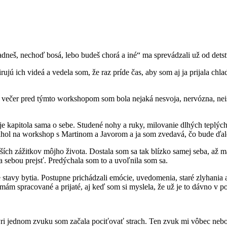
ladneš, nechoď bosá, lebo budeš chorá a iné“ ma sprevádzali už od de
jú ich videá a vedela som, že raz príde čas, aby som aj ja prijala chlad
.
ečer pred týmto workshopom som bola nejaká nesvoja, nervózna, neistá
o je kapitola sama o sebe. Studené nohy a ruky, milovanie dlhých tepl
tiahol na workshop s Martinom a Javorom a ja som zvedavá, čo bude ď
 zážitkov môjho života. Dostala som sa tak blízko samej seba, až ma t
a sebou prejsť. Predýchala som to a uvoľnila som sa.
tavy bytia. Postupne prichádzali emócie, uvedomenia, staré zlyhania a 
emám spracované a prijaté, aj keď som si myslela, že už je to dávno v 
 Pri jednom zvuku som začala pociťovať strach. Ten zvuk mi vôbec neb