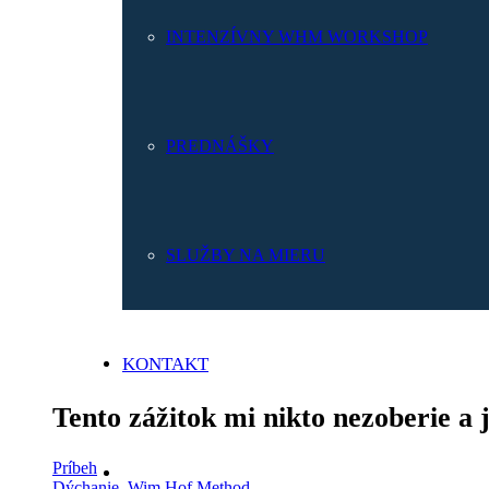
INTENZÍVNY WHM WORKSHOP
PREDNÁŠKY
SLUŽBY NA MIERU
KONTAKT
Tento zážitok mi nikto nezoberie a
Príbeh
Dýchanie
,
Wim Hof Method