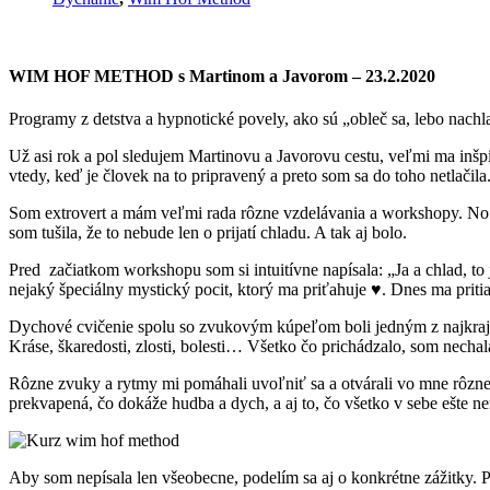
WIM HOF METHOD s Martinom a Javorom – 23.2.2020
Programy z detstva a hypnotické povely, ako sú „obleč sa, lebo nach
Už asi rok a pol sledujem Martinovu a Javorovu cestu, veľmi ma inšpiru
vtedy, keď je človek na to pripravený a preto som sa do toho netlačila
Som extrovert a mám veľmi rada rôzne vzdelávania a workshopy. No v
som tušila, že to nebude len o prijatí chladu. A tak aj bolo.
Pred začiatkom workshopu som si intuitívne napísala: „Ja a chlad, t
nejaký špeciálny mystický pocit, ktorý ma priťahuje ♥. Dnes ma pri
Dychové cvičenie spolu so zvukovým kúpeľom boli jedným z najkrajších
Kráse, škaredosti, zlosti, bolesti… Všetko čo prichádzalo, som nechal
Rôzne zvuky a rytmy mi pomáhali uvoľniť sa a otvárali vo mne rôzne s
prekvapená, čo dokáže hudba a dych, a aj to, čo všetko v sebe ešte n
Aby som nepísala len všeobecne, podelím sa aj o konkrétne zážitky.