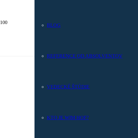
BLOG
REFERENCE OD ABSOLVENTOV
VEDECKÉ ŠTÚDIE
KTO JE WIM HOF?