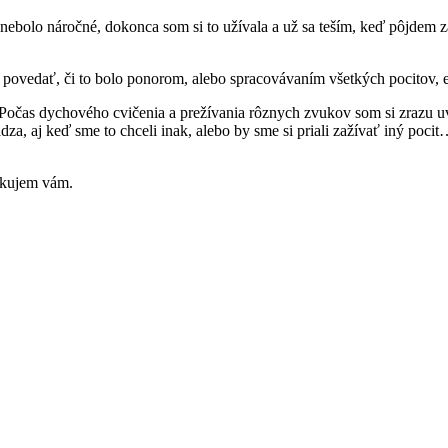
ebolo náročné, dokonca som si to užívala a už sa teším, keď pôjdem za
e povedať, či to bolo ponorom, alebo spracovávaním všetkých pocitov, 
Počas dychového cvičenia a prežívania rôznych zvukov som si zrazu uve
hádza, aj keď sme to chceli inak, alebo by sme si priali zažívať iný poci
ďakujem vám.