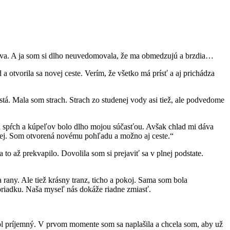
tstva. A ja som si dlho neuvedomovala, že ma obmedzujú a brzdia…
 a otvorila sa novej ceste. Verím, že všetko má prísť a aj prichádza
. Mala som strach. Strach zo studenej vody asi tiež, ale podvedome
ých spŕch a kúpeľov bolo dlho mojou súčasťou. Avšak chlad mi dáva
alej. Som otvorená novému pohľadu a možno aj ceste.“
o až prekvapilo. Dovolila som si prejaviť sa v plnej podstate.
rany. Ale tiež krásny tranz, ticho a pokoj. Sama som bola
poriadku. Naša myseľ nás dokáže riadne zmiasť.
ol príjemný. V prvom momente som sa naplašila a chcela som, aby už