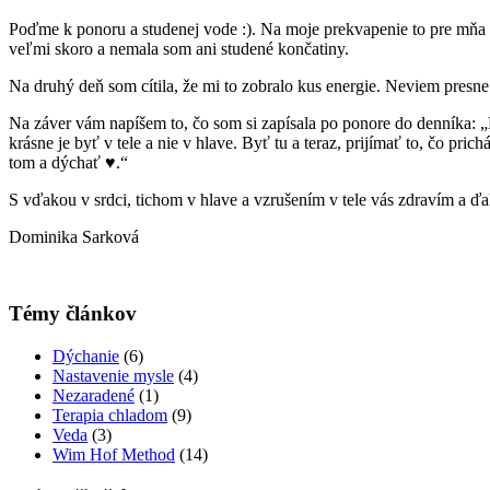
Poďme k ponoru a studenej vode :). Na moje prekvapenie to pre mňa n
veľmi skoro a nemala som ani studené končatiny.
Na druhý deň som cítila, že mi to zobralo kus energie. Neviem presn
Na záver vám napíšem to, čo som si zapísala po ponore do denníka: „
krásne je byť v tele a nie v hlave. Byť tu a teraz, prijímať to, čo pric
tom a dýchať ♥.“
S vďakou v srdci, tichom v hlave a vzrušením v tele vás zdravím a 
Dominika Sarková
Témy článkov
Dýchanie
(6)
Nastavenie mysle
(4)
Nezaradené
(1)
Terapia chladom
(9)
Veda
(3)
Wim Hof Method
(14)