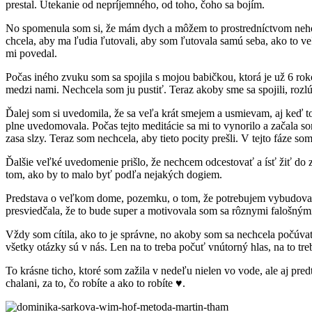
prestal. Utekanie od nepríjemného, od toho, čoho sa bojím.
No spomenula som si, že mám dych a môžem to prostredníctvom neho pri
chcela, aby ma ľudia ľutovali, aby som ľutovala samú seba, ako to veľ
mi povedal.
Počas iného zvuku som sa spojila s mojou babičkou, ktorá je už 6 roko
medzi nami. Nechcela som ju pustiť. Teraz akoby sme sa spojili, rozlúči
Ďalej som si uvedomila, že sa veľa krát smejem a usmievam, aj keď to 
plne uvedomovala. Počas tejto meditácie sa mi to vynorilo a začala 
zasa slzy. Teraz som nechcela, aby tieto pocity prešli. V tejto fáze som
Ďalšie veľké uvedomenie prišlo, že nechcem odcestovať a ísť žiť do z
tom, ako by to malo byť podľa nejakých dogiem.
Predstava o veľkom dome, pozemku, o tom, že potrebujem vybudovať 
presviedčala, že to bude super a motivovala som sa rôznymi falošným
Vždy som cítila, ako to je správne, no akoby som sa nechcela počúva
všetky otázky sú v nás. Len na to treba počuť vnútorný hlas, na to tre
To krásne ticho, ktoré som zažila v nedeľu nielen vo vode, ale aj pr
chalani, za to, čo robíte a ako to robíte ♥.