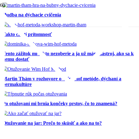
Hudba na dýchacie cvičenia
Takto chutí prítomnosť
Tento zážitok mi nikto nezoberie a ja už mám nástroj, ako sa k
nemu dostať
Martin Thám v rozhovore o Wim Hof metóde, dýchaní a
permakultúre
Po otužovaní mi brnia končeky prstov, čo to znamená?
Otužovanie na jar: Prečo to skúsiť a ako na to?