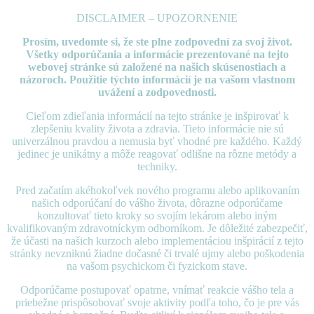
DISCLAIMER – UPOZORNENIE
Prosím, uvedomte si, že ste plne zodpovední za svoj život.
Všetky odporúčania a informácie prezentované
na tejto
webovej stránke sú založené na našich skúsenostiach a
názoroch. Použitie týchto informácií je na vašom vlastnom
uvážení a zodpovednosti.
Cieľom zdieľania informácií na tejto stránke je inšpirovať k
zlepšeniu kvality života a zdravia. Tieto informácie nie sú
univerzálnou pravdou a nemusia byť vhodné pre každého. Každý
jedinec je unikátny a môže reagovať odlišne na rôzne metódy a
techniky.
Pred začatím akéhokoľvek nového programu alebo aplikovaním
našich odporúčaní do vášho života, dôrazne odporúčame
konzultovať tieto kroky so svojím lekárom alebo iným
kvalifikovaným zdravotníckym odborníkom. Je dôležité zabezpečiť,
že účasti na našich kurzoch alebo implementáciou inšpirácií z tejto
stránky nevzniknú žiadne dočasné či trvalé ujmy alebo poškodenia
na vašom psychickom či fyzickom stave.
Odporúčame postupovať opatrne, vnímať reakcie vášho tela a
priebežne prispôsobovať svoje aktivity podľa toho, čo je pre vás